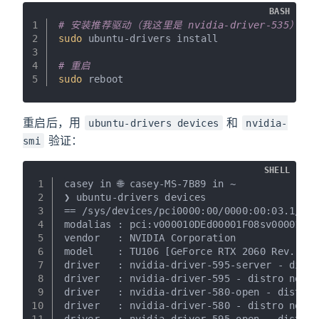
BASH
1
# 安装推荐驱动（我这里是 nvidia-driver-535）
2
sudo
 ubuntu-drivers install
3
4
# 重启
5
sudo
 reboot
重启后，用
和
ubuntu-drivers devices
nvidia-
验证：
smi
SHELL
1
casey in 🌐 casey-MS-7B89 in ~
2
❯ ubuntu-drivers devices
3
== /sys/devices/pci0000:00/0000:00:03.1/000
4
modalias : pci:v000010DEd00001F08sv000010DE
5
vendor   : NVIDIA Corporation
6
model    : TU106 [GeForce RTX 2060 Rev. A]
7
driver   : nvidia-driver-595-server - distr
8
driver   : nvidia-driver-595 - distro non-f
9
driver   : nvidia-driver-580-open - distro 
10
driver   : nvidia-driver-580 - distro non-f
11
driver   : nvidia-driver-595-open - distro 