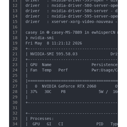
12
driver   : nvidia-driver-580-server-open - 
13
driver   : nvidia-driver-580-server - distr
14
driver   : nvidia-driver-595-server-open - 
15
driver   : xserver-xorg-video-nouveau - dis
16
17
casey in 🌐 casey-MS-7B89 in ewhisperCN mast
18
❯ nvidia-smi
19
Fri May  8 11:21:12 2026
20
+------------------------------------------
21
| NVIDIA-SMI 595.58.03              Driver 
22
+-----------------------------------------+
23
| GPU  Name                 Persistence-M |
24
| Fan  Temp   Perf          Pwr:Usage/Cap |
25
|                                         |
26
|=========================================+
27
|   0  NVIDIA GeForce RTX 2060        Off |
28
| 37%   30C    P8              5W /  160W |
29
|                                         |
30
+-----------------------------------------+
31
32
+------------------------------------------
33
| Processes:                               
34
|  GPU   GI   CI              PID   Type   