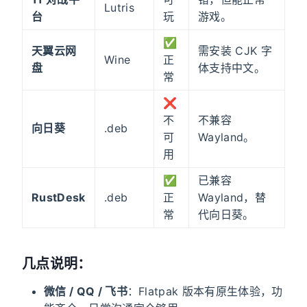
Lutris
台
玩
游戏。
✅
天翼云网
需安装 CJK 字
Wine
正
盘
体支持中文。
常
❌
不
不兼容
向日葵
.deb
可
Wayland。
用
✅
已兼容
RustDesk
.deb
正
Wayland，替
常
代向日葵。
几点说明：
微信 / QQ / 飞书
：Flatpak 版本有原生体验，功