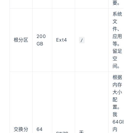
要。
系统
文
件、
200
应用
根分区
Ext4
/
GB
等。
留足
空
间。
根据
内存
大小
配
置。
我
64GB
交换分
64
内
swap
无