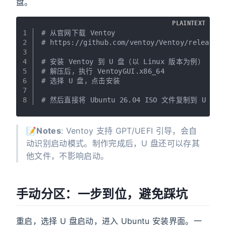
盘。
PLAINTEXT
1
# 从官网下载 Ventoy
2
# https://github.com/ventoy/Ventoy/releases
3
4
# 安装 Ventoy 到 U 盘（以 Linux 版本为例）
5
# 解压后，执行 VentoyGUI.x86_64
6
# 选择 U 盘，点击安装
7
8
# 然后直接将 Ubuntu 26.04 ISO 文件复制到 U 盘
📝
Notes
: Ventoy 支持 GPT/UEFI 引导，会自
动识别启动模式。制作完成后，U 盘还可以存其
他文件，不影响启动。
手动分区：一步到位，避免踩坑
重启，选择 U 盘启动，进入 Ubuntu 安装界面。一