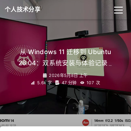
个人技术分享
首页
归档
分类
从 Windows 11 迁移到 Ubuntu
26.04：双系统安装与体验记录
_
标签
关于
友链
2026年5月8日 上午
5.6k 字
47 分钟
107
次
RSS
搜索
关灯