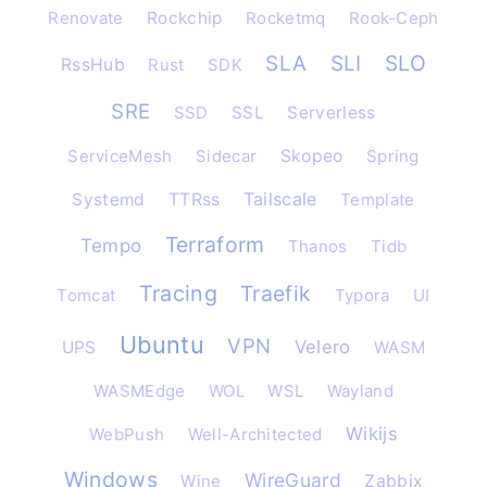
Renovate
Rockchip
Rocketmq
Rook-Ceph
SLO
SLA
SLI
RssHub
Rust
SDK
SRE
SSD
SSL
Serverless
ServiceMesh
Sidecar
Skopeo
Spring
Tailscale
Systemd
TTRss
Template
Terraform
Tempo
Thanos
Tidb
Tracing
Traefik
Tomcat
Typora
UI
Ubuntu
VPN
Velero
UPS
WASM
WASMEdge
WOL
WSL
Wayland
Wikijs
WebPush
Well-Architected
Windows
WireGuard
Wine
Zabbix