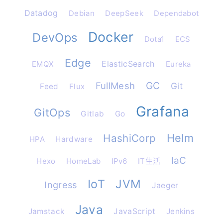
Datadog
Debian
DeepSeek
Dependabot
Docker
DevOps
Dota1
ECS
Edge
ElasticSearch
EMQX
Eureka
GC
FullMesh
Git
Feed
Flux
Grafana
GitOps
Gitlab
Go
Helm
HashiCorp
HPA
Hardware
IaC
Hexo
HomeLab
IPv6
IT生活
IoT
JVM
Ingress
Jaeger
Java
Jamstack
JavaScript
Jenkins