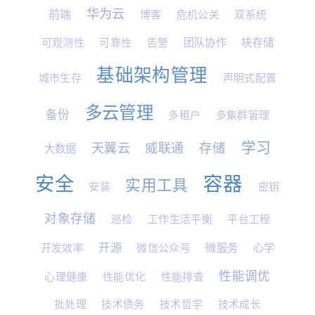
华为云
前端
博客
危机公关
双系统
可观测性
可靠性
告警
团队协作
块存储
基础架构管理
城市生存
声明式配置
多云管理
备份
多租户
多集群管理
学习
天翼云
威联通
存储
大数据
容器
安全
实用工具
安装
密钥
对象存储
巡检
工作生活平衡
平台工程
开源
开发效率
微信公众号
微服务
心学
性能调优
心理健康
性能优化
性能排查
批处理
技术债务
技术哲学
技术成长