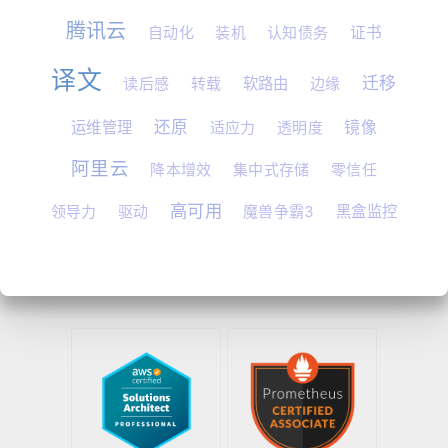
腾讯云
自动化
装机
认知债务
证书
译文
迁移
读后感
转载
软路由
边缘
还原
运维管理
适应力
透明度
镜像
阿里云
降本增效
集中式存储
零信任
高可用
领导力
驱动
魔兽争霸3
黑盒监控