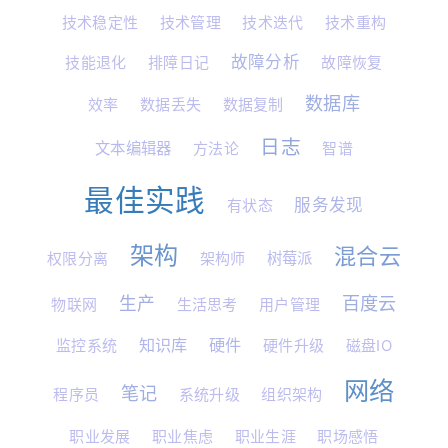
技术稳定性
技术管理
技术迭代
技术重构
故障分析
技能退化
排障日记
故障恢复
数据库
效率
数据丢失
数据复制
日志
文本编辑器
方法论
智谱
最佳实践
服务发现
有状态
架构
混合云
权限分离
架构师
树莓派
百度云
生产
物联网
生活思考
用户管理
知识库
硬件
监控系统
硬件升级
磁盘IO
网络
笔记
程序员
系统升级
组织架构
职业发展
职业焦虑
职业生涯
职场感悟