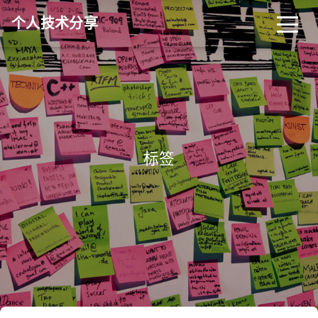
个人技术分享
首页
归档
分类
标签
关于
友链
标签
RSS
搜索
关灯