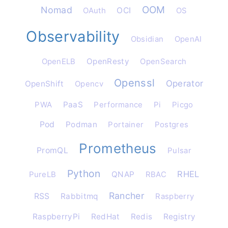
OOM
Nomad
OAuth
OCI
OS
Observability
Obsidian
OpenAI
OpenELB
OpenResty
OpenSearch
Openssl
Operator
OpenShift
Opencv
PWA
PaaS
Performance
Pi
Picgo
Pod
Podman
Portainer
Postgres
Prometheus
PromQL
Pulsar
Python
RHEL
PureLB
QNAP
RBAC
Rancher
RSS
Rabbitmq
Raspberry
RaspberryPi
RedHat
Redis
Registry