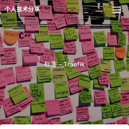
个人技术分享
首页
归档
分类
标签
关于
友链
标签 - Traefik
RSS
搜索
关灯