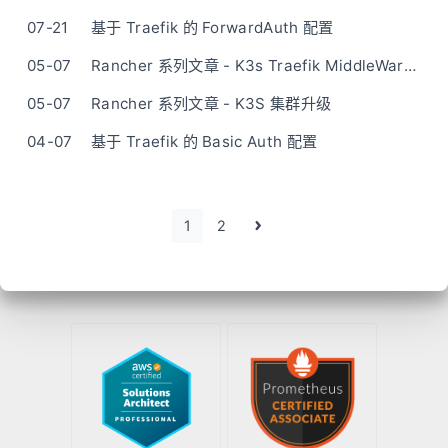
07-21
基于 Traefik 的 ForwardAuth 配置
05-07
Rancher 系列文章 - K3s Traefik MiddleWare 报错 - Failed to create middleware keys
05-07
Rancher 系列文章 - K3S 集群升级
04-07
基于 Traefik 的 Basic Auth 配置
1
2