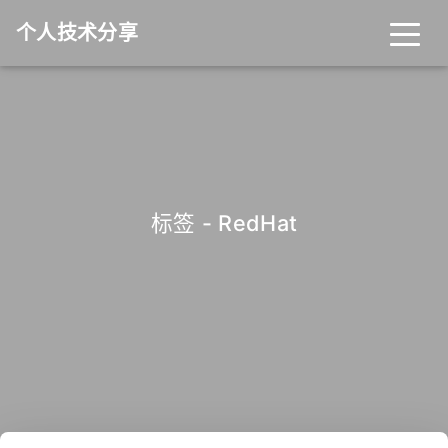
个人技术分享
首页
归档
分类
标签
关于
友链
标签 - RedHat
RSS
搜索
关灯