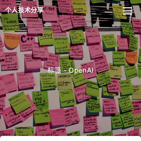
个人技术分享
首页
归档
分类
标签
关于
友链
标签 - OpenAI
RSS
搜索
关灯