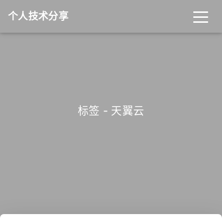
个人技术分享
首页
归档
分类
标签
关于
友链
标签 - 天翼云
RSS
搜索
关灯