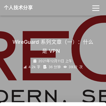
个人技术分享
首页
归档
分类
WireGuard 系列文章（一）：什么
是 VPN
_
标签
关于
友链
2021年12月11日 上午
4.2k 字
36 分钟
3932
次
RSS
搜索
关灯