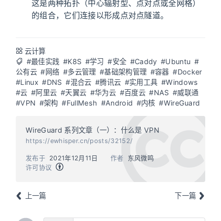
这是两种拓扑（中心辐射型、点对点或全网格）
的组合，它们连接以形成点对点隧道。
云计算
#最佳实践
#K8S
#学习
#安全
#Caddy
#Ubuntu
#
公有云
#网络
#多云管理
#基础架构管理
#容器
#Docker
#Linux
#DNS
#混合云
#腾讯云
#实用工具
#Windows
#云
#阿里云
#天翼云
#华为云
#百度云
#NAS
#威联通
#VPN
#架构
#FullMesh
#Android
#内核
#WireGuard
WireGuard 系列文章（一）：什么是 VPN
https://ewhisper.cn/posts/32152/
发布于
2021年12月11日
作者
东风微鸣
许可协议
上一篇
下一篇