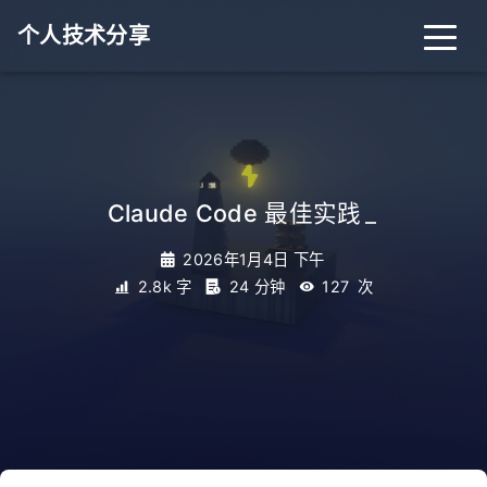
个人技术分享
首页
归档
分类
Claude Code 最佳实践
_
标签
关于
友链
2026年1月4日 下午
2.8k 字
24 分钟
127
次
RSS
搜索
关灯