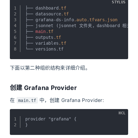
STYLUS
1
├── dashboard
.tf
2
├── datasource
.tf
3
├── grafana-ds-info
.auto
.tfvars
.json
4
├── jsonnet (jsonnet 文件夹，dashboard 
5
├── 
main
.tf
6
├── outputs
.tf
7
├── variables
.tf
8
└── versions.tf
下面以第二种组织结构来详细介绍。
创建 Grafana Provider
在
中，创建 Grafana Provider:
main.tf
HCL
1
provider "grafana" {
2
}