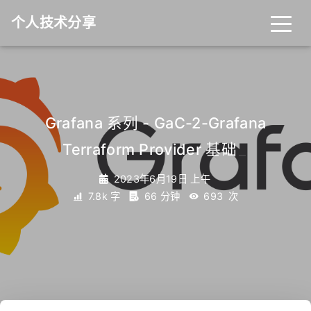
个人技术分享
首页
归档
分类
Grafana 系列 - GaC-2-Grafana
Terraform Provider 基础
_
标签
关于
友链
2023年6月19日 上午
7.8k 字
66 分钟
693
次
RSS
搜索
关灯