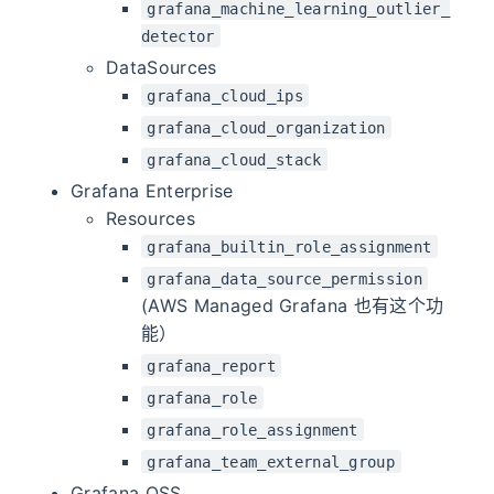
grafana_machine_learning_outlier_
detector
DataSources
grafana_cloud_ips
grafana_cloud_organization
grafana_cloud_stack
Grafana Enterprise
Resources
grafana_builtin_role_assignment
grafana_data_source_permission
(AWS Managed Grafana 也有这个功
能）
grafana_report
grafana_role
grafana_role_assignment
grafana_team_external_group
Grafana OSS