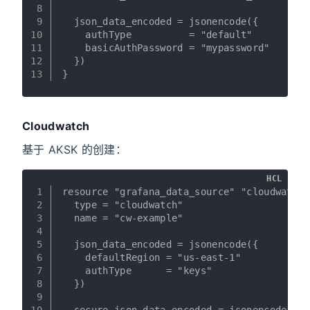
8
9
  json_data_encoded = jsonencode({
10
    authType          = "default"
11
    basicAuthPassword = "mypassword"
12
  })
13
}
Cloudwatch
基于 AKSK 的创建：
HCL
1
resource "grafana_data_source" "cloudwatch"
2
  type = "cloudwatch"
3
  name = "cw-example"
4
5
  json_data_encoded = jsonencode({
6
    defaultRegion = "us-east-1"
7
    authType      = "keys"
8
  })
9
10
  secure_json_data_encoded = jsonencode({