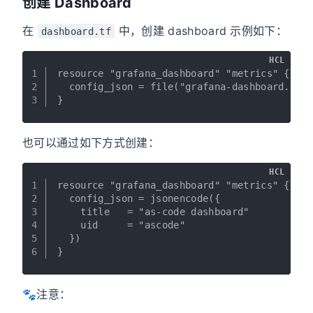
创建 Dashboard
在
中，创建 dashboard 示例如下：
dashboard.tf
HCL
1
resource "grafana_dashboard" "metrics" {
2
  config_json = file("grafana-dashboard.jso
3
}
也可以通过如下方式创建：
HCL
1
resource "grafana_dashboard" "metrics" {
2
  config_json = jsonencode({
3
    title   = "as-code dashboard"
4
    uid     = "ascode"
5
  })
6
}
🐾注意：