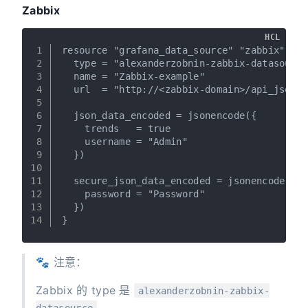
Zabbix
HCL
1
resource "grafana_data_source" "zabbix" {
2
  type = "alexanderzobnin-zabbix-datasource
3
  name = "Zabbix-example"
4
  url  = "http://<zabbix-domain>/api_jsonrp
5
6
  json_data_encoded = jsonencode({
7
    trends   = true
8
    username = "Admin"
9
  })
10
11
  secure_json_data_encoded = jsonencode({
12
    password = "Password"
13
  })
14
}
🐾 注意：
Zabbix 的 type 是
alexanderzobnin-zabbix-
datasource