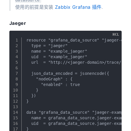
使用的前提是安装
Zabbix Grafana 插件
.
Jaeger
HCL
1
resource "grafana_data_source" "jaeger-exam
2
  type = "jaeger"
3
  name = "example_jaeger"
4
  uid  = "example_jaeger"
5
  url  = "http://<jaeger-domain>/trace/"
6
7
  json_data_encoded = jsonencode({
8
    "nodeGraph" : {
9
      "enabled" : true
10
    }
11
  })
12
}
13
14
data "grafana_data_source" "jaeger-example"
15
  name = grafana_data_source.jaeger-example
16
  uid  = grafana_data_source.jaeger-example
17
}