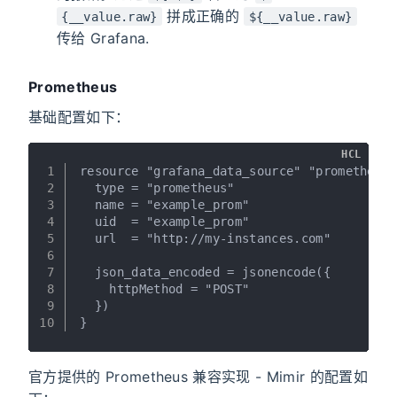
拼成正确的
{__value.raw}
${__value.raw}
传给 Grafana.
Prometheus
基础配置如下：
HCL
1
resource "grafana_data_source" "prometheus"
2
  type = "prometheus"
3
  name = "example_prom"
4
  uid  = "example_prom"
5
  url  = "http://my-instances.com"
6
7
  json_data_encoded = jsonencode({
8
    httpMethod = "POST"
9
  })
10
}
官方提供的 Prometheus 兼容实现 - Mimir 的配置如