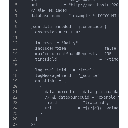
5
  url           = "http://<es_host>:9200"
6
  // 就是 es index
7
  database_name = "[example.*-]YYYY.MM.DD"
8
9
  json_data_encoded = jsonencode({
10
    esVersion = "6.0.0"
11
12
    interval = "Daily"
13
    includeFrozen              = false
14
    maxConcurrentShardRequests = 256
15
    timeField                  = "@timestam
16
17
    logLevelField   = "level"
18
    logMessageField = "_source"
19
    dataLinks = [
20
      {
21
        datasourceUid = data.grafana_data_s
22
        // 或 datasourceUid = "example_jaeg
23
        field         = "trace_id",
24
        url           = "${"$"}{__value.raw
25
      }
26
    ]
27
  })