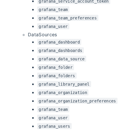
grafana_service_account_token
grafana_team
grafana_team_preferences
grafana_user
DataSources
grafana_dashboard
grafana_dashboards
grafana_data_source
grafana_folder
grafana_folders
grafana_library_panel
grafana_organization
grafana_organization_preferences
grafana_team
grafana_user
grafana_users