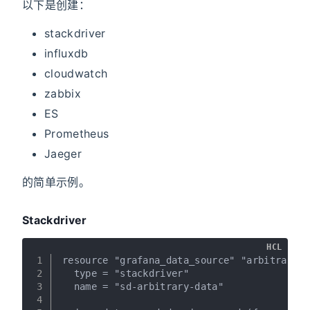
以下是创建：
stackdriver
influxdb
cloudwatch
zabbix
ES
Prometheus
Jaeger
的简单示例。
Stackdriver
HCL
1
resource "grafana_data_source" "arbitrary-d
2
  type = "stackdriver"
3
  name = "sd-arbitrary-data"
4