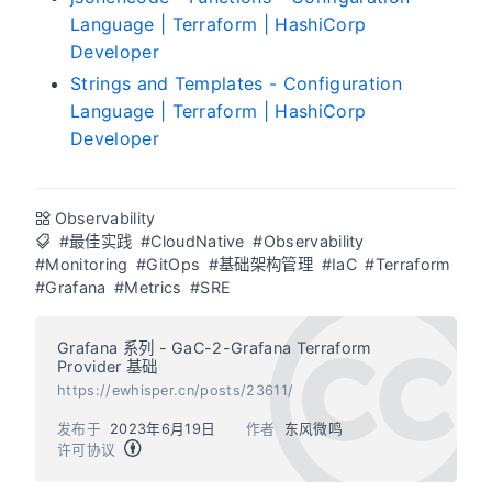
Language | Terraform | HashiCorp
Developer
Strings and Templates - Configuration
Language | Terraform | HashiCorp
Developer
Observability
#最佳实践
#CloudNative
#Observability
#Monitoring
#GitOps
#基础架构管理
#IaC
#Terraform
#Grafana
#Metrics
#SRE
Grafana 系列 - GaC-2-Grafana Terraform
Provider 基础
https://ewhisper.cn/posts/23611/
发布于
2023年6月19日
作者
东风微鸣
许可协议