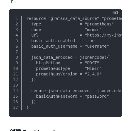
下：
HCL
1
resource "grafana_data_source" "prometheus"
2
  type                = "prometheus"
3
  name                = "mimir"
4
  url                 = "https://my-instanc
5
  basic_auth_enabled  = true
6
  basic_auth_username = "username"
7
8
  json_data_encoded = jsonencode({
9
    httpMethod        = "POST"
10
    prometheusType    = "Mimir"
11
    prometheusVersion = "2.4.0"
12
  })
13
14
  secure_json_data_encoded = jsonencode({
15
    basicAuthPassword = "password"
16
  })
17
}