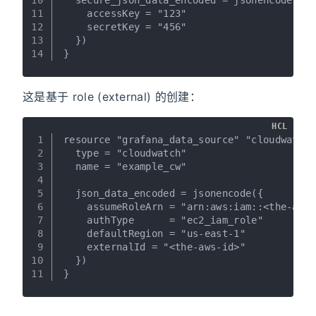
11
    accessKey = "123"
12
    secretKey = "456"
13
  })
14
}
这是基于 role (external) 的创建：
HCL
1
resource "grafana_data_source" "cloudwatch"
2
  type = "cloudwatch"
3
  name = "example_cw"
4
5
  json_data_encoded = jsonencode({
6
    assumeRoleArn = "arn:aws:iam::<the-aws-
7
    authType      = "ec2_iam_role"
8
    defaultRegion = "us-east-1"
9
    externalId = "<the-aws-id>"
10
  })
11
}