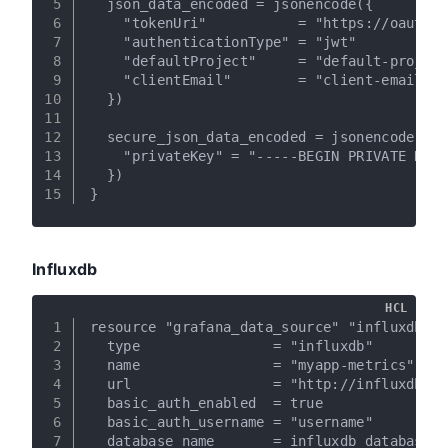
5
  json_data_encoded = jsonencode({
6
    "tokenUri"           = "https://oauth2.
7
    "authenticationType" = "jwt"
8
    "defaultProject"     = "default-project
9
    "clientEmail"        = "client-email@de
10
  })
11
12
  secure_json_data_encoded = jsonencode({
13
    "privateKey" = "-----BEGIN PRIVATE KEY-
14
  })
15
}
Influxdb
HCL
1
resource "grafana_data_source" "influxdb" {
2
  type                = "influxdb"
3
  name                = "myapp-metrics"
4
  url                 = "http://influxdb.ex
5
  basic_auth_enabled  = true
6
  basic_auth_username = "username"
7
  database_name       = influxdb_database.m