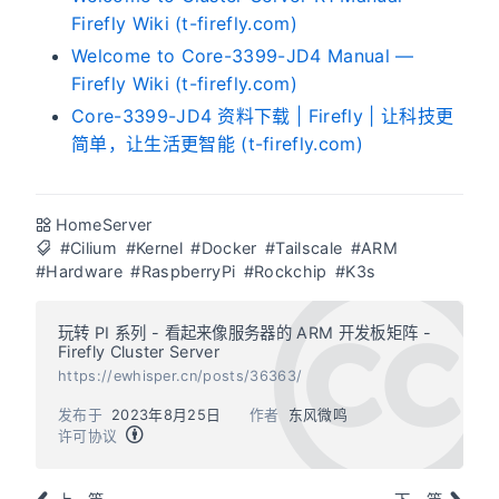
Firefly Wiki (t-firefly.com)
Welcome to Core-3399-JD4 Manual —
Firefly Wiki (t-firefly.com)
Core-3399-JD4 资料下载 | Firefly | 让科技更
简单，让生活更智能 (t-firefly.com)
HomeServer
#Cilium
#Kernel
#Docker
#Tailscale
#ARM
#Hardware
#RaspberryPi
#Rockchip
#K3s
玩转 PI 系列 - 看起来像服务器的 ARM 开发板矩阵 -
Firefly Cluster Server
https://ewhisper.cn/posts/36363/
发布于
2023年8月25日
作者
东风微鸣
许可协议