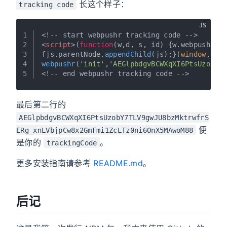
长这个样子：
tracking code
JS
1
<!-- start webpushr tracking code -->
2
<
script
>
(
function
(
w,d, s, id
) {w.
webpushr
=w
3
fjs.
parentNode
.
appendChild
(js);}(
window
,
doc
4
webpushr
(
'init'
,
'AEGlpbdgvBCWXqXI6PtsUzobY7
5
<!-- end webpushr tracking code -->
最后第二行的
AEGlpbdgvBCWXqXI6PtsUzobY7TLV9gwJU8bzMktrwfrS
便
ERg_xnLVbjpCw8x2GmFmi1ZcLTz0ni6OnX5MAwoM88
是你的
。
trackingCode
更多安装指南请参考
README.md
。
后记