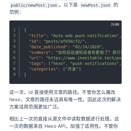
。以下是
的
public/newPost.json
newPost.json
范例：
JSON
1
{
2
"title"
:
"Auto web push notification"
,
3
"id"
:
"posts/afd56cf2/"
,
4
"date_published"
:
"02/24/2020"
,
5
"summary"
:
"如何自动通知读者有更新了？即只要正
6
"url"
:
"https://www.inevitable.tech/posts
7
"tags"
:
[
"hexo"
,
"push notifications"
,
"自
8
"categories"
:
[
"开发"
]
9
}
这一次，id 直接使用文章的路径。不管你怎么魔改
hexo，文章的路径永远具有唯一性。因此这次的解决
方案适用范围更加广泛。
相比上一次的直接从源文件中读取数据进行处理。这
一次的数据来自 Hexo API，加强了适用性。不管你