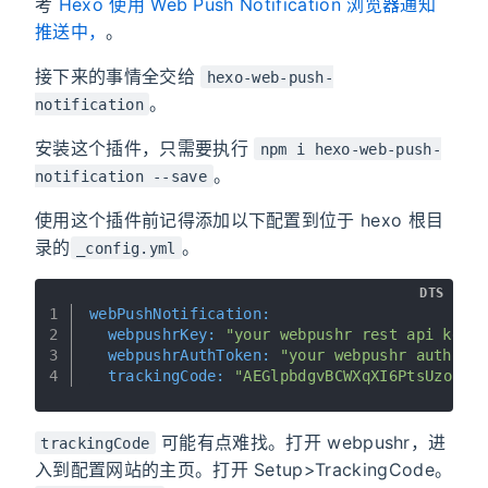
考
Hexo 使用 Web Push Notification 浏览器通知
推送中，
。
接下来的事情全交给
hexo-web-push-
。
notification
安装这个插件，只需要执行
npm i hexo-web-push-
。
notification --save
使用这个插件前记得添加以下配置到位于 hexo 根目
录的
。
_config.yml
DTS
1
webPushNotification:
2
  webpushrKey:
"your webpushr rest api key"
3
  webpushrAuthToken:
"your webpushr authori
4
  trackingCode:
"AEGlpbdgvBCWXqXI6PtsUzobY7
可能有点难找。打开 webpushr，进
trackingCode
入到配置网站的主页。打开 Setup>TrackingCode。