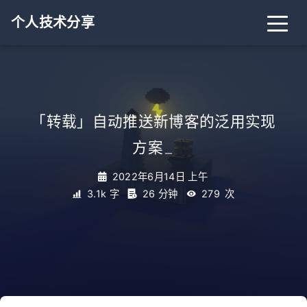
个人技术分享
首页
归档
分类
「转载」自动推送新博客的泛用实现
方案
_
标签
关于
友链
2022年6月14日 上午
3.1k 字
26 分钟
279
次
RSS
搜索
关灯