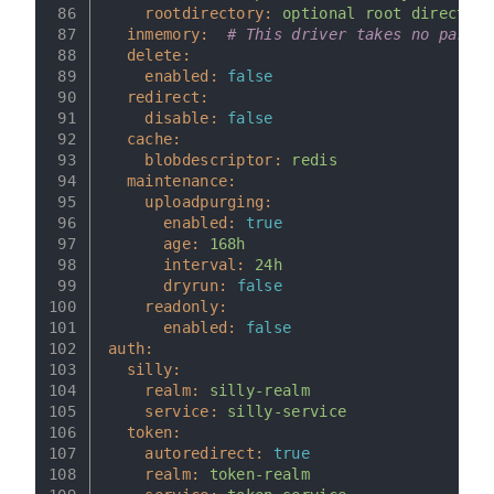
86
rootdirectory:
optional
root
directory
87
inmemory:
# This driver takes no parame
88
delete:
89
enabled:
false
90
redirect:
91
disable:
false
92
cache:
93
blobdescriptor:
redis
94
maintenance:
95
uploadpurging:
96
enabled:
true
97
age:
168h
98
interval:
24h
99
dryrun:
false
100
readonly:
101
enabled:
false
102
auth:
103
silly:
104
realm:
silly-realm
105
service:
silly-service
106
token:
107
autoredirect:
true
108
realm:
token-realm