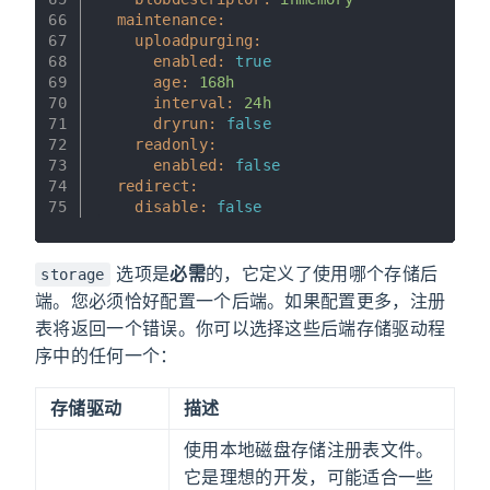
66
maintenance:
67
uploadpurging:
68
enabled:
true
69
age:
168h
70
interval:
24h
71
dryrun:
false
72
readonly:
73
enabled:
false
74
redirect:
75
disable:
false
选项是
必需
的，它定义了使用哪个存储后
storage
端。您必须恰好配置一个后端。如果配置更多，注册
表将返回一个错误。你可以选择这些后端存储驱动程
序中的任何一个：
存储驱动
描述
使用本地磁盘存储注册表文件。
它是理想的开发，可能适合一些