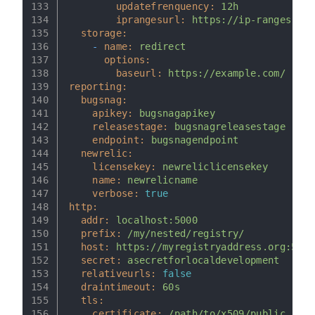
133
updatefrenquency:
12h
134
iprangesurl:
https://ip-ranges.ama
135
storage:
136
-
name:
redirect
137
options:
138
baseurl:
https://example.com/
139
reporting:
140
bugsnag:
141
apikey:
bugsnagapikey
142
releasestage:
bugsnagreleasestage
143
endpoint:
bugsnagendpoint
144
newrelic:
145
licensekey:
newreliclicensekey
146
name:
newrelicname
147
verbose:
true
148
http:
149
addr:
localhost:5000
150
prefix:
/my/nested/registry/
151
host:
https://myregistryaddress.org:5000
152
secret:
asecretforlocaldevelopment
153
relativeurls:
false
154
draintimeout:
60s
155
tls:
156
certificate:
/path/to/x509/public