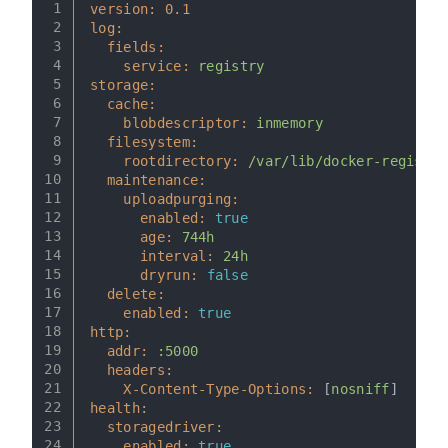
1
version:
0.1
2
log:
3
fields:
4
service:
registry
5
storage:
6
cache:
7
blobdescriptor:
inmemory
8
filesystem:
9
rootdirectory:
/var/lib/docker-registry
10
maintenance:
11
uploadpurging:
12
enabled:
true
13
age:
744h
14
interval:
24h
15
dryrun:
false
16
delete:
17
enabled:
true
18
http:
19
addr:
:5000
20
headers:
21
X-Content-Type-Options:
 [
nosniff
]
22
health:
23
storagedriver:
24
enabled:
true