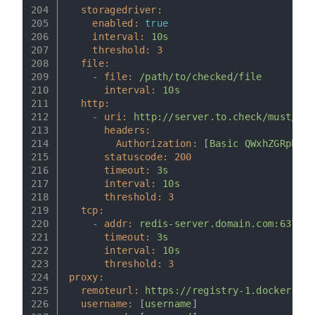
204
storagedriver:
205
enabled:
true
206
interval:
10s
207
threshold:
3
208
file:
209
-
file:
/path/to/checked/file
210
interval:
10s
211
http:
212
-
uri:
http://server.to.check/must/ret
213
headers:
214
Authorization:
 [
Basic
QWxhZGRpbjpv
215
statuscode:
200
216
timeout:
3s
217
interval:
10s
218
threshold:
3
219
tcp:
220
-
addr:
redis-server.domain.com:6379
221
timeout:
3s
222
interval:
10s
223
threshold:
3
224
proxy:
225
remoteurl:
https://registry-1.docker.io
226
username:
 [
username
]