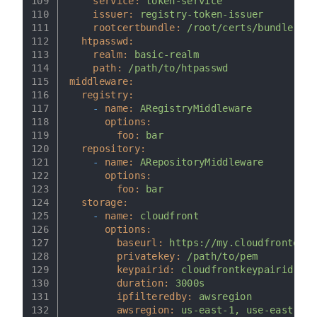
109
service:
token-service
110
issuer:
registry-token-issuer
111
rootcertbundle:
/root/certs/bundle
112
htpasswd:
113
realm:
basic-realm
114
path:
/path/to/htpasswd
115
middleware:
116
registry:
117
-
name:
ARegistryMiddleware
118
options:
119
foo:
bar
120
repository:
121
-
name:
ARepositoryMiddleware
122
options:
123
foo:
bar
124
storage:
125
-
name:
cloudfront
126
options:
127
baseurl:
https://my.cloudfronted.d
128
privatekey:
/path/to/pem
129
keypairid:
cloudfrontkeypairid
130
duration:
3000s
131
ipfilteredby:
awsregion
132
awsregion:
us-east-1,
use-east-2