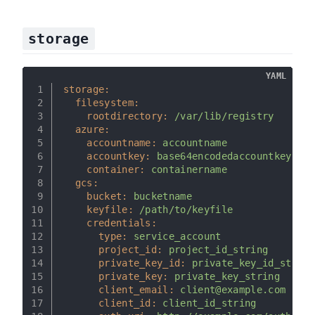
storage
YAML
1
storage:
2
filesystem:
3
rootdirectory:
/var/lib/registry
4
azure:
5
accountname:
accountname
6
accountkey:
base64encodedaccountkey
7
container:
containername
8
gcs:
9
bucket:
bucketname
10
keyfile:
/path/to/keyfile
11
credentials:
12
type:
service_account
13
project_id:
project_id_string
14
private_key_id:
private_key_id_string
15
private_key:
private_key_string
16
client_email:
client@example.com
17
client_id:
client_id_string