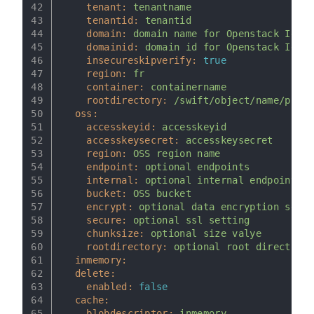
42
tenant:
tenantname
43
tenantid:
tenantid
44
domain:
domain
name
for
Openstack
Ident
45
domainid:
domain
id
for
Openstack
Ident
46
insecureskipverify:
true
47
region:
fr
48
container:
containername
49
rootdirectory:
/swift/object/name/prefi
50
oss:
51
accesskeyid:
accesskeyid
52
accesskeysecret:
accesskeysecret
53
region:
OSS
region
name
54
endpoint:
optional
endpoints
55
internal:
optional
internal
endpoint
56
bucket:
OSS
bucket
57
encrypt:
optional
data
encryption
setti
58
secure:
optional
ssl
setting
59
chunksize:
optional
size
valye
60
rootdirectory:
optional
root
directory
61
inmemory:
62
delete:
63
enabled:
false
64
cache:
65
blobdescriptor:
inmemory