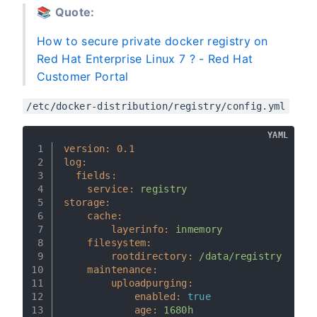
📚
Quote:
How to secure private docker registry on
Red Hat Enterprise Linux 7 ? - Red Hat
Customer Portal
/etc/docker-distribution/registry/config.yml
YAML
1
version:
0.1
2
log:
3
fields:
4
service:
registry
5
storage:
6
cache:
7
layerinfo:
inmemory
8
filesystem:
9
rootdirectory:
/data/registry
10
maintenance:
11
uploadpurging:
12
enabled:
true
13
age:
1680h