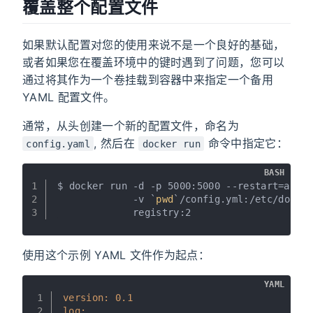
覆盖整个配置文件
如果默认配置对您的使用来说不是一个良好的基础，
或者如果您在覆盖环境中的键时遇到了问题，您可以
通过将其作为一个卷挂载到容器中来指定一个备用
YAML 配置文件。
通常，从头创建一个新的配置文件，命名为
, 然后在
命令中指定它：
config.yaml
docker run
BASH
1
$ docker run -d -p 5000:5000 --restart=alwa
2
             -v `
pwd
`/config.yml:/etc/docke
3
             registry:2
使用这个示例 YAML 文件作为起点：
YAML
1
version:
0.1
2
log: