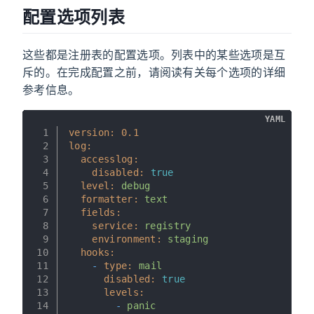
配置选项列表
这些都是注册表的配置选项。列表中的某些选项是互
斥的。在完成配置之前，请阅读有关每个选项的详细
参考信息。
YAML
1
version:
0.1
2
log:
3
accesslog:
4
disabled:
true
5
level:
debug
6
formatter:
text
7
fields:
8
service:
registry
9
environment:
staging
10
hooks:
11
-
type:
mail
12
disabled:
true
13
levels:
14
-
panic