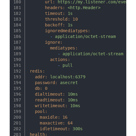
180
url:
https://my.listener.com/event
181
headers:
<http.Header>
182
timeout:
1s
183
threshold:
10
184
backoff:
1s
185
ignoredmediatypes:
186
-
application/octet-stream
187
ignore:
188
mediatypes:
189
-
application/octet-stream
190
actions:
191
-
pull
192
redis:
193
addr:
localhost:6379
194
password:
asecret
195
db:
0
196
dialtimeout:
10ms
197
readtimeout:
10ms
198
writetimeout:
10ms
199
pool:
200
maxidle:
16
201
maxactive:
64
202
idletimeout:
300s
203
health: