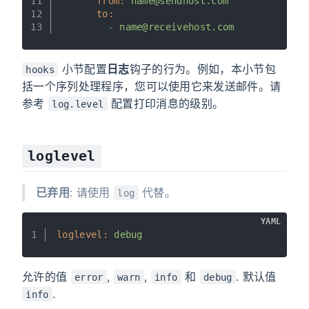
11
from:
name@sendhost.com
12
to:
13
-
name@receivehost.com
小节配置
日志
钩子的行为。例如，本小节包
hooks
括一个序列处理程序，您可以使用它来发送邮件。请
参考
配置打印消息的级别。
log.level
loglevel
已弃用
: 请使用
代替。
log
YAML
1
loglevel:
debug
允许的值
,
,
和
. 默认值
error
warn
info
debug
.
info