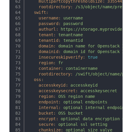
62
multipartcopythresholdsize:
33554432
63
rootdirectory:
/s3/object/name/prefix
64
swift:
65
username:
username
66
password:
password
67
authurl:
https://storage.myprovider.co
68
tenant:
tenantname
69
tenantid:
tenantid
70
domain:
domain
name
for
Openstack
Iden
71
domainid:
domain
id
for
Openstack
Iden
72
insecureskipverify:
true
73
region:
fr
74
container:
containername
75
rootdirectory:
/swift/object/name/pref
76
oss:
77
accesskeyid:
accesskeyid
78
accesskeysecret:
accesskeysecret
79
region:
OSS
region
name
80
endpoint:
optional
endpoints
81
internal:
optional
internal
endpoint
82
bucket:
OSS
bucket
83
encrypt:
optional
data
encryption
sett
84
secure:
optional
ssl
setting
85
chunksize:
optional
size
valye