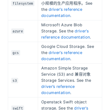
小规模的生产应用程序。See
filesystem
the
driver’s reference
documentation
.
Microsoft Azure Blob
Storage. See the
driver’s
azure
reference documentation
.
Google Cloud Storage. See
the
driver’s reference
gcs
documentation
.
Amazon Simple Storage
Service (S3) and 兼容对象
Storage Services. See the
s3
driver’s reference
documentation
.
Openstack Swift object
storage. See the
driver’s
swift