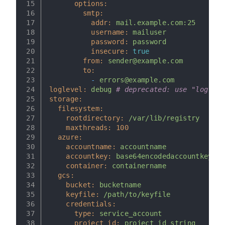
15
options:
16
smtp:
17
addr:
mail.example.com:25
18
username:
mailuser
19
password:
password
20
insecure:
true
21
from:
sender@example.com
22
to:
23
-
errors@example.com
24
loglevel:
debug
# deprecated: use "log"
25
storage:
26
filesystem:
27
rootdirectory:
/var/lib/registry
28
maxthreads:
100
29
azure:
30
accountname:
accountname
31
accountkey:
base64encodedaccountkey
32
container:
containername
33
gcs:
34
bucket:
bucketname
35
keyfile:
/path/to/keyfile
36
credentials:
37
type:
service_account
38
project_id:
project_id_string