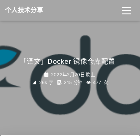
个人技术分享
首页
归档
分类
「译文」Docker 镜像仓库配置
_
标签
关于
友链
2022年2月20日 晚上
26k 字
215 分钟
477
次
RSS
搜索
关灯