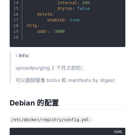
14
interval:
24h
15
dryrun:
false
16
delete:
17
enabled:
true
18
http:
19
addr:
:5000
20
ℹ️
Info:
uploadpurging 2 个月之前的；
可以删除镜像 blobs 和 manifests by digest
Debian 的配置
:
/etc/docker/registry/config.yml
YAML