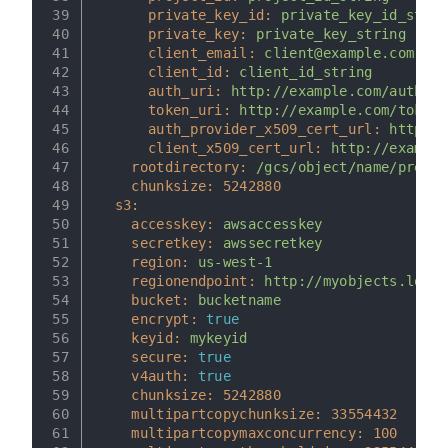
39
private_key_id:
private_key_id_strin
40
private_key:
private_key_string
41
client_email:
client@example.com
42
client_id:
client_id_string
43
auth_uri:
http://example.com/auth_ur
44
token_uri:
http://example.com/token_
45
auth_provider_x509_cert_url:
http://
46
client_x509_cert_url:
http://example
47
rootdirectory:
/gcs/object/name/prefix
48
chunksize:
5242880
49
s3:
50
accesskey:
awsaccesskey
51
secretkey:
awssecretkey
52
region:
us-west-1
53
regionendpoint:
http://myobjects.local
54
bucket:
bucketname
55
encrypt:
true
56
keyid:
mykeyid
57
secure:
true
58
v4auth:
true
59
chunksize:
5242880
60
multipartcopychunksize:
33554432
61
multipartcopymaxconcurrency:
100