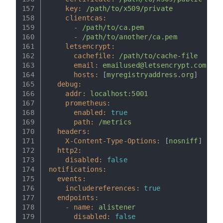
157
key:
/path/to/x509/private
158
clientcas:
159
-
/path/to/ca.pem
160
-
/path/to/another/ca.pem
161
letsencrypt:
162
cachefile:
/path/to/cache-file
163
email:
emailused@letsencrypt.com
164
hosts:
 [
myregistryaddress.org
]
165
debug:
166
addr:
localhost:5001
167
prometheus:
168
enabled:
true
169
path:
/metrics
170
headers:
171
X-Content-Type-Options:
 [
nosniff
]
172
http2:
173
disabled:
false
174
notifications:
175
events:
176
includereferences:
true
177
endpoints:
178
-
name:
alistener
179
disabled:
false