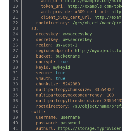
18
auth_uri:
http://example.com/auth_uri
19
token_uri:
http://example.com/token_u
20
auth_provider_x509_cert_url:
http://e
21
client_x509_cert_url:
http://example.
22
rootdirectory:
/gcs/object/name/prefix
23
s3:
24
accesskey:
awsaccesskey
25
secretkey:
awssecretkey
26
region:
us-west-1
27
regionendpoint:
http://myobjects.local
28
bucket:
bucketname
29
encrypt:
true
30
keyid:
mykeyid
31
secure:
true
32
v4auth:
true
33
chunksize:
5242880
34
multipartcopychunksize:
33554432
35
multipartcopymaxconcurrency:
100
36
multipartcopythresholdsize:
33554432
37
rootdirectory:
/s3/object/name/prefix
38
swift:
39
username:
username
40
password:
password
41
authurl:
https://storage.myprovider.com