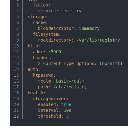
3
fields:
4
service:
registry
5
storage:
6
cache:
7
blobdescriptor:
inmemory
8
filesystem:
9
rootdirectory:
/var/lib/registry
10
http:
11
addr:
:5000
12
headers:
13
X-Content-Type-Options:
 [
nosniff
]
14
auth:
15
htpasswd:
16
realm:
basic-realm
17
path:
/etc/registry
18
health:
19
storagedriver:
20
enabled:
true
21
interval:
10s
22
threshold:
3