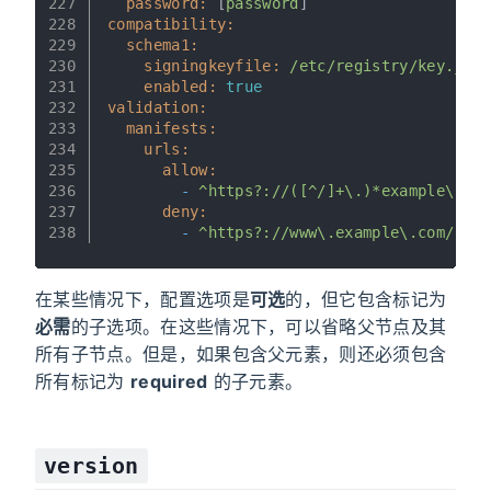
227
password:
 [
password
]
228
compatibility:
229
schema1:
230
signingkeyfile:
/etc/registry/key.json
231
enabled:
true
232
validation:
233
manifests:
234
urls:
235
allow:
236
-
^https?://([^/]+\.)*example\.com
237
deny:
238
-
^https?://www\.example\.com/
在某些情况下，配置选项是
可选
的，但它包含标记为
必需
的子选项。在这些情况下，可以省略父节点及其
所有子节点。但是，如果包含父元素，则还必须包含
所有标记为
required
的子元素。
version