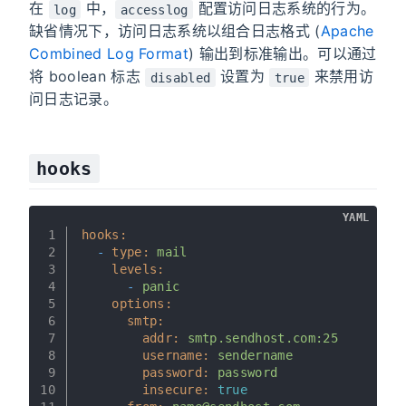
在
中，
配置访问日志系统的行为。
log
accesslog
缺省情况下，访问日志系统以组合日志格式 (
Apache
Combined Log Format
) 输出到标准输出。可以通过
将 boolean 标志
设置为
来禁用访
disabled
true
问日志记录。
hooks
YAML
1
hooks:
2
-
type:
mail
3
levels:
4
-
panic
5
options:
6
smtp:
7
addr:
smtp.sendhost.com:25
8
username:
sendername
9
password:
password
10
insecure:
true