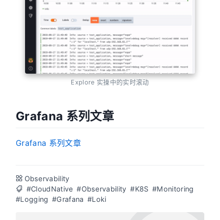
Explore 实操中的实时滚动
Grafana 系列文章
Grafana 系列文章
Observability
#CloudNative
#Observability
#K8S
#Monitoring
#Logging
#Grafana
#Loki