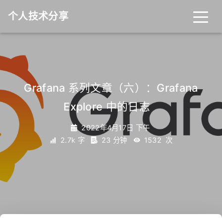
个人技术分享
首页
归档
分类
Grafana 系列文章（六）：Grafana
Explore 中的日志
_
标签
关于
友链
2022年4月17日 下午
2.7k 字
23 分钟
1532
次
RSS
搜索
关灯