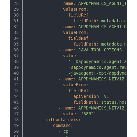
28
-
name:
APPDYNAMICS_AGENT_TIER_
29
valueFrom:
30
fieldRef:
31
fieldPath:
metadata.names
32
-
name:
APPDYNAMICS_AGENT_REUSE
33
valueFrom:
34
fieldRef:
35
fieldPath:
metadata.name
36
-
name:
JAVA_TOOL_OPTIONS
37
value:
38
' -Dappdynamics.agent.accou
39
                -Dappdynamics.agent.reuse.n
40
                -javaagent:/opt/appdynamics
41
-
name:
APPDYNAMICS_NETVIZ_AGEN
42
valueFrom:
43
fieldRef:
44
apiVersion:
v1
45
fieldPath:
status.hostIP
46
-
name:
APPDYNAMICS_NETVIZ_AGEN
47
value:
'3892'
48
initContainers:
49
-
command:
50
-
cp
51
-
-r