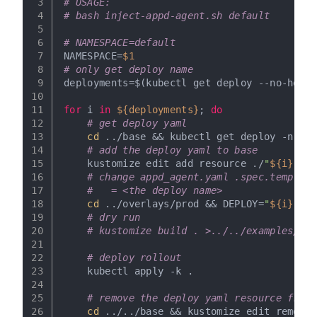
3
# USAGE:
4
# bash inject-appd-agent.sh default
5
6
# NAMESPACE=default
7
NAMESPACE=
$1
8
# only get deploy name
9
deployments=$(kubectl get deploy --no-heade
10
11
for
 i 
in
${deployments}
; 
do
12
# get deploy yaml
13
cd
 ../base && kubectl get deploy -n 
"
${
14
# add the deploy yaml to base
15
    kustomize edit add resource ./
"
${i}
.yml
16
# change appd_agent.yaml .spec.template
17
#   = <the deploy name>
18
cd
 ../overlays/prod && DEPLOY=
"
${i}
"
 yq
19
# dry run
20
# kustomize build . >../../examples/out
21
22
# deploy rollout
23
    kubectl apply -k .
24
25
# remove the deploy yaml resource from 
26
cd
 ../../base && kustomize edit remove 