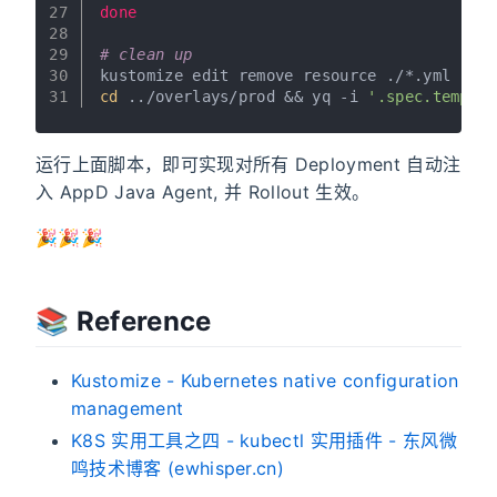
27
done
28
29
# clean up
30
kustomize edit remove resource ./*.yml
31
cd
 ../overlays/prod && yq -i 
'.spec.templat
运行上面脚本，即可实现对所有 Deployment 自动注
入 AppD Java Agent, 并 Rollout 生效。
🎉🎉🎉
📚️ Reference
Kustomize - Kubernetes native configuration
management
K8S 实用工具之四 - kubectl 实用插件 - 东风微
鸣技术博客 (ewhisper.cn)