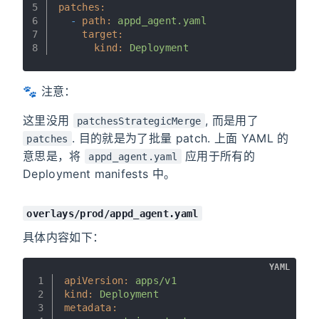
5
patches:
6
-
path:
appd_agent.yaml
7
target:
8
kind:
Deployment
🐾 注意：
这里没用
, 而是用了
patchesStrategicMerge
. 目的就是为了批量 patch. 上面 YAML 的
patches
意思是，将
应用于所有的
appd_agent.yaml
Deployment manifests 中。
overlays/prod/appd_agent.yaml
具体内容如下：
YAML
1
apiVersion:
apps/v1
2
kind:
Deployment
3
metadata: