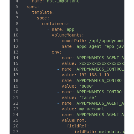
4
name:
not-important
5
spec:
6
template:
7
spec:
8
containers:
9
-
name:
app
10
volumeMounts:
11
-
mountPath:
/opt/appdynamics-j
12
name:
appd-agent-repo-java
13
env:
14
-
name:
APPDYNAMICS_AGENT_ACCOU
15
value:
xxxxxxxxxxxxxxxxxxxxxx
16
-
name:
APPDYNAMICS_CONTROLLER_
17
value:
192.168
.1
.10
18
-
name:
APPDYNAMICS_CONTROLLER_
19
value:
'8090'
20
-
name:
APPDYNAMICS_CONTROLLER_
21
value:
'false'
22
-
name:
APPDYNAMICS_AGENT_ACCOU
23
value:
my_account
24
-
name:
APPDYNAMICS_AGENT_APPLI
25
valueFrom:
26
fieldRef:
27
fieldPath:
metadata.name