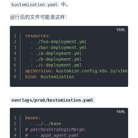
中。
kustomization.yaml
运行后的文件可能是这样：
YAML
1
resources:
2
-
./foo-deployment.yml
3
-
./bar-deployment.yml
4
-
./a-deployment.yml
5
-
./b-deployment.yml
6
-
./c-deployment.yml
7
apiVersion:
kustomize.config.k8s.io/v1beta1
8
kind:
Kustomization
overlays/prod/kustomization.yaml
YAML
1
bases:
2
-
../../base
3
# patchesStrategicMerge:
4
#   - appd_agent.yaml