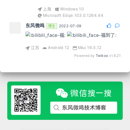
上海
Windows 10
Microsoft Edge 103.0.1264.44
东风微鸣
博主
2022-07-09
江苏
Android 12
Miui 16.5.12
Powered by
Twikoo
v1.6.21