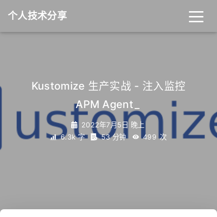
个人技术分享
首页
归档
分类
Kustomize 生产实战 - 注入监控
APM Agent
_
标签
关于
友链
2022年7月5日 晚上
6.3k 字
53 分钟
499
次
RSS
搜索
关灯