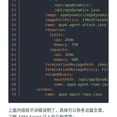
52
-
/opt/appdynamics/.
53
-
/opt/appdynamics-java
54
image:
appdynamics/appdynamics-ja
55
imagePullPolicy:
IfNotPresent
56
name:
appd-agent-attach-java
57
resources:
58
limits:
59
cpu:
200m
60
memory:
75M
61
requests:
62
cpu:
100m
63
memory:
50M
64
terminationMessagePath:
/dev/term
65
terminationMessagePolicy:
File
66
volumeMounts:
67
-
mountPath:
/opt/appdynamics-j
68
name:
appd-agent-repo-java
69
volumes:
70
-
name:
appd-agent-repo-java
上面内容就不详细说明了，具体可以参考这篇文章，
了解 APM Agent 注入的几种思路：