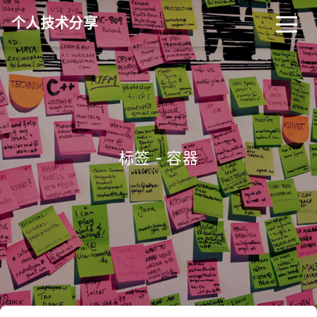
个人技术分享
首页
归档
分类
标签
关于
友链
标签 - 容器
RSS
搜索
关灯