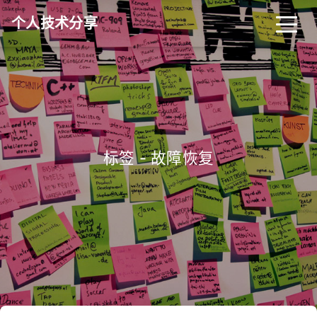
个人技术分享
首页
归档
分类
标签
关于
友链
标签 - 故障恢复
RSS
搜索
关灯