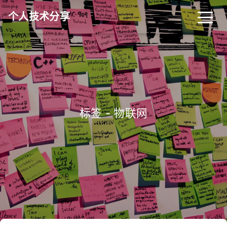
个人技术分享
首页
归档
分类
标签
关于
友链
标签 - 物联网
RSS
搜索
关灯