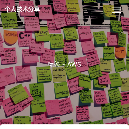
个人技术分享
首页
归档
分类
标签
关于
友链
标签 - AWS
RSS
搜索
关灯