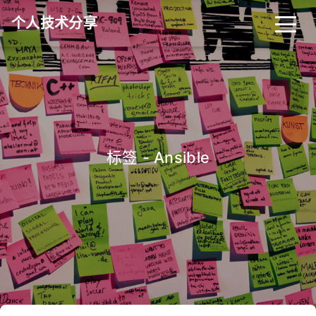
个人技术分享
首页
归档
分类
标签
关于
友链
标签 - Ansible
RSS
搜索
关灯