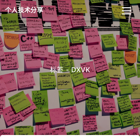
个人技术分享
首页
归档
分类
标签
关于
友链
标签 - DXVK
RSS
搜索
关灯