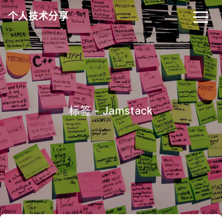
个人技术分享
首页
归档
分类
标签
关于
友链
标签 - Jamstack
RSS
搜索
关灯