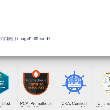
围使用 imagePullSecret？