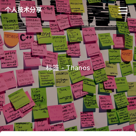
个人技术分享
首页
归档
分类
标签
关于
友链
标签 - Thanos
RSS
搜索
关灯