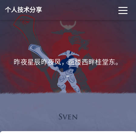
个人技术分享
首页
归档
分类
昨夜星辰昨夜风，画楼西畔桂堂东。
标签
关于
友链
_
RSS
搜索
关灯