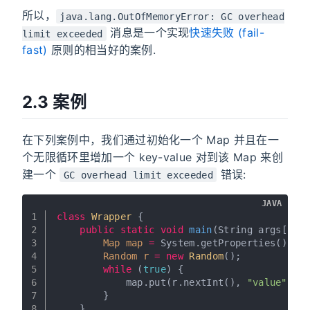
所以，
java.lang.OutOfMemoryError: GC overhead
消息是一个实现
快速失败 (fail-
limit exceeded
fast)
原则的相当好的案例.
2.3 案例
在下列案例中，我们通过初始化一个 Map 并且在一
个无限循环里增加一个 key-value 对到该 Map 来创
建一个
错误:
GC overhead limit exceeded
JAVA
1
class
Wrapper
 {
2
public
static
void
main
(String args[])
3
Map
map
=
 System.getProperties();
4
Random
r
=
new
Random
();
5
while
 (
true
) {
6
            map.put(r.nextInt(), 
"value"
);
7
        }
8
    }