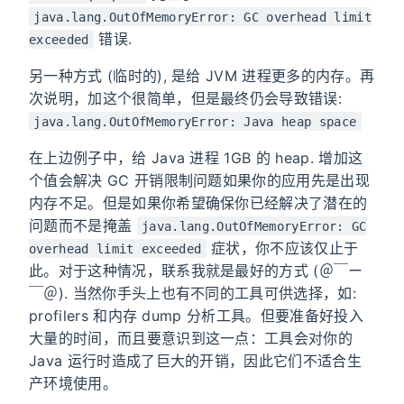
java.lang.OutOfMemoryError: GC overhead limit
错误.
exceeded
另一种方式 (临时的), 是给 JVM 进程更多的内存。再
次说明，加这个很简单，但是最终仍会导致错误:
java.lang.OutOfMemoryError: Java heap space
在上边例子中，给 Java 进程 1GB 的 heap. 增加这
个值会解决 GC 开销限制问题如果你的应用先是出现
内存不足。但是如果你希望确保你已经解决了潜在的
问题而不是掩盖
java.lang.OutOfMemoryError: GC
症状，你不应该仅止于
overhead limit exceeded
此。对于这种情况，联系我就是最好的方式 (＠￣ー
￣＠). 当然你手头上也有不同的工具可供选择，如:
profilers 和内存 dump 分析工具。但要准备好投入
大量的时间，而且要意识到这一点：工具会对你的
Java 运行时造成了巨大的开销，因此它们不适合生
产环境使用。