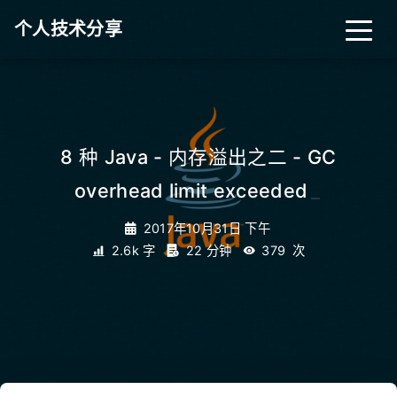
个人技术分享
首页
归档
分类
8 种 Java - 内存溢出之二 - GC
overhead limit exceeded
_
标签
关于
友链
2017年10月31日 下午
2.6k 字
22 分钟
379
次
RSS
搜索
关灯