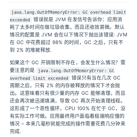
java.lang.OutOfMemoryError: GC overhead limit
错误就是 JVM 在发信号告诉你：应用消
exceeded
耗了太多时间在做垃圾收集，而且还收效甚微。默认
情况的配置是 JVM 会在以下情况下抛出该错误: JVM
在 GC 中花费超过 98% 的时间，GC 之后，只有不
到 2% 的堆被释放.
如果这个 GC 开销限制不存在，会发生什么情况？需
要注意的是
java.lang.OutOfMemoryError: GC
错误只有当在几次 GC
overhead limit exceeded
周期之后，只有 2% 的内存被释放的情况下才会抛
出。这意味着只有很少量的内存 GC 能够清理，而且
还会再次被迅速填满，导致 GC 再次开始清理线程。
这形成了一个恶性循环，CPU 100% 在忙于 GC，没
有实际工作可做。应用最终用户面临着极端响应慢的
情况 – 本来几毫秒就能完成的操作需要花费几分钟来
完成.