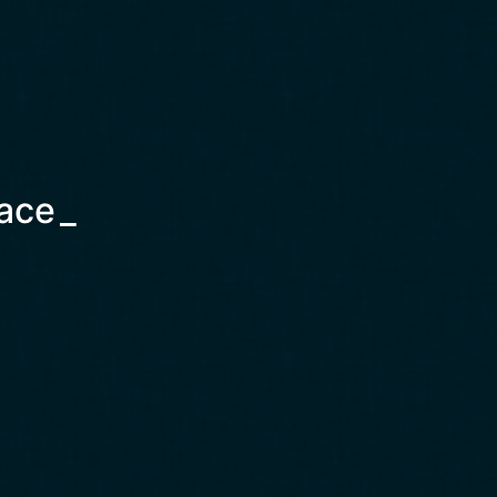
ace
_