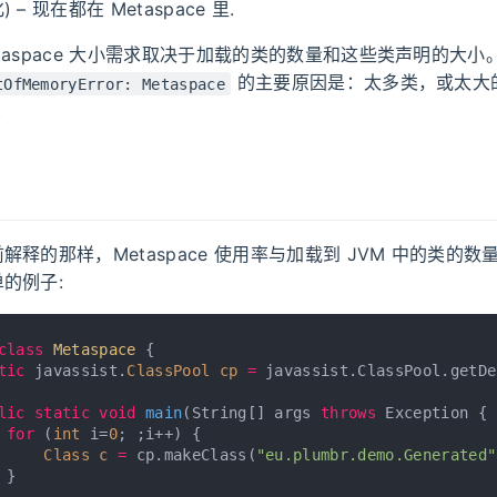
– 现在都在 Metaspace 里.
taspace 大小需求取决于加载的类的数量和这些类声明的大
的主要原因是：太多类，或太大
tOfMemoryError: Metaspace
.
解释的那样，Metaspace 使用率与加载到 JVM 中的类的
的例子:
class
Metaspace
 {
tic
 javassist.
ClassPool
cp
=
 javassist.ClassPool.getDe
lic
static
void
main
(String[] args 
throws
 Exception {
for
 (
int
 i=
0
; ;i++)
 {
Class
c
=
 cp.makeClass(
"eu.plumbr.demo.Generated"
 }