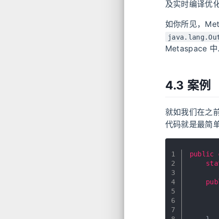
及实时编译优化) 
如你所见，Me
java.lang.Ou
Metaspace 中
4.3 案例
就如我们在之前
代码就是最简单
1
public
2
sta
3
4
pub
5
6
7
       
8
    }