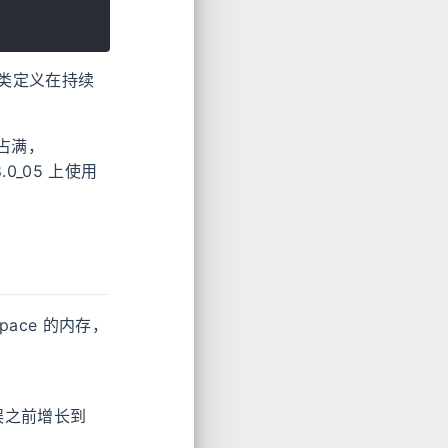
类定义在持续
全占满，
8.0_05 上使用
pace 的内存，
的错误之前增长到