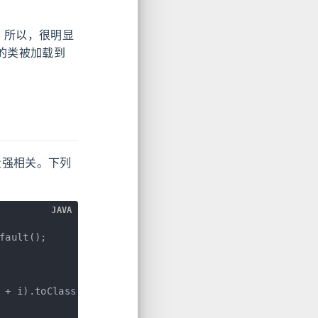
小。所以，很明显
的类被加载到
数量强相关。下列
JAVA
fault();
 + i).toClass();