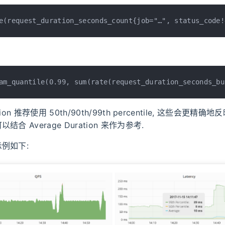
e(request_duration_seconds_count{job="…", status_code!
am_quantile(0.99, sum(rate(request_duration_seconds_bu
ion 推荐使用 50th/90th/99th percentile, 这些会更精
合 Average Duration 来作为参考.
例如下: