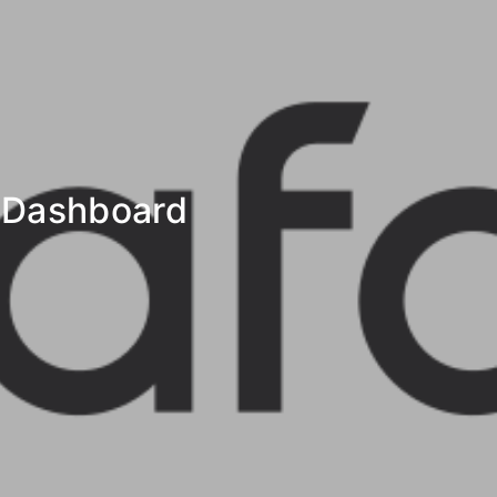
Dashboard
_