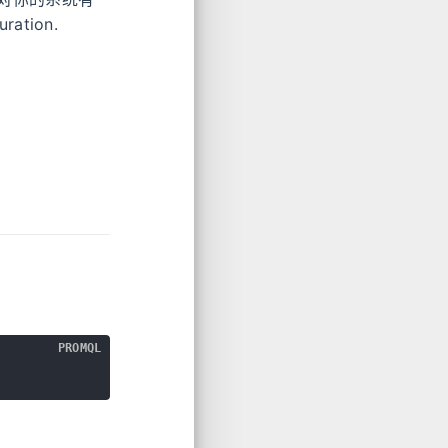
ration.
PROMQL