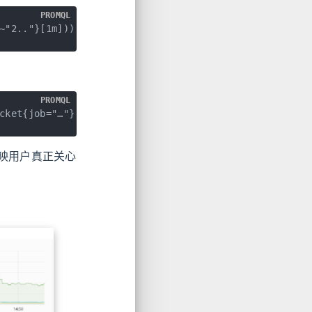
PROMQL
~"2.."}[1m]))
PROMQL
cket{job="…"}[1m])) by (le))
确地反映用户真正关心