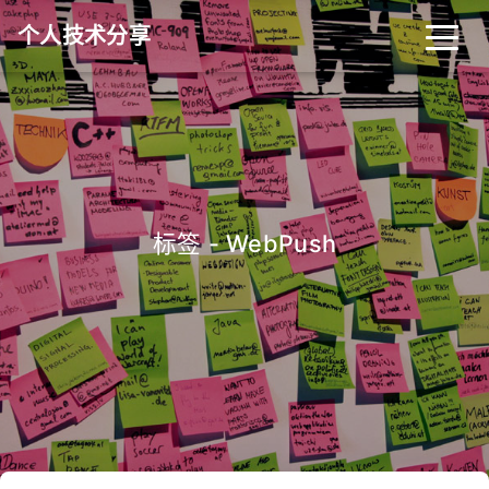
个人技术分享
首页
归档
分类
标签
关于
友链
标签 - WebPush
RSS
搜索
关灯