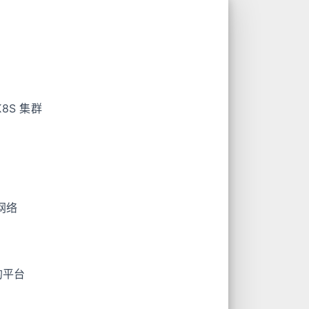
K8S 集群
 网络
络的平台